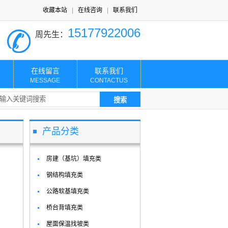
收藏本站
|
在线咨询
|
联系我们
15177922006
周先生：
在线留言
联系我们
MESSAGE
CONTACTUS
产品分类
房建（基坑）填充类
钢结构填充类
公路软基填充类
桥台背填充类
屋面保温找坡类