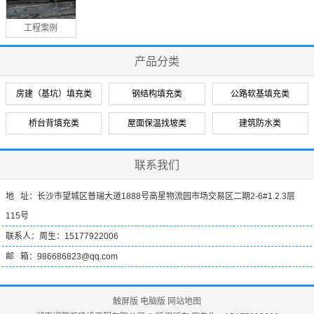
工程案例
产品分类
房建（基坑）填充类
钢结构填充类
公路软基填充类
桥台背填充类
屋面保温找坡类
建筑防水类
联系我们
地 址：长沙市望城区普瑞大道1888号高星物流园市场交易区二期2-6#1.2.3层
115号
联系人：周生：15177922006
邮 箱：986686823@qq.com
触屏版
电脑版
网站地图