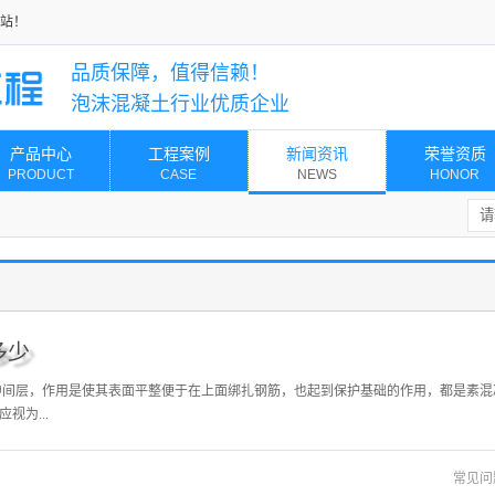
站！
品质保障，值得信赖！
泡沫混凝土行业优质企业
产品中心
工程案例
新闻资讯
荣誉资质
PRODUCT
CASE
NEWS
HONOR
多少
中间层，作用是使其表面平整便于在上面绑扎钢筋，也起到保护基础的作用，都是素混
为...
常见问