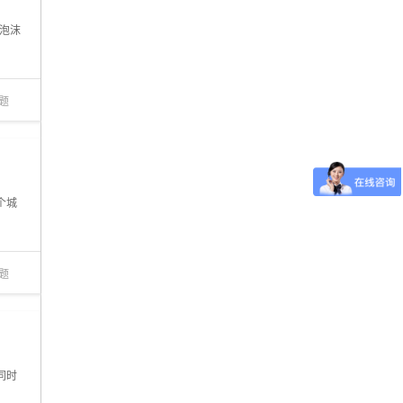
泡沫
题
个城
题
同时