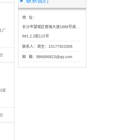
联系我们
地 址：
长沙市望城区普瑞大道1888号高星物流园市场交易区二期2-
土厂
6#1.2.3层115号
联系人：周生：15177922006
题
邮 箱：986686823@qq.com
料浆
题