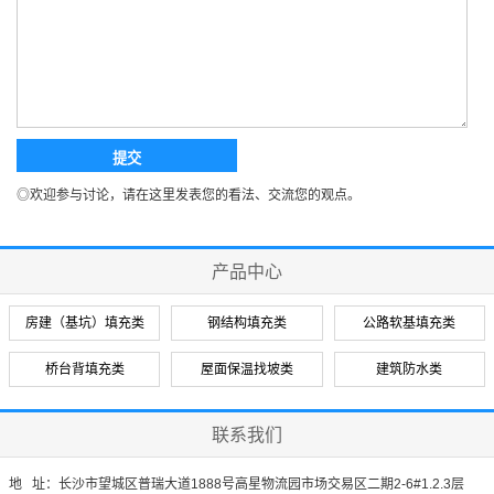
◎欢迎参与讨论，请在这里发表您的看法、交流您的观点。
产品中心
房建（基坑）填充类
钢结构填充类
公路软基填充类
桥台背填充类
屋面保温找坡类
建筑防水类
联系我们
地 址：长沙市望城区普瑞大道1888号高星物流园市场交易区二期2-6#1.2.3层