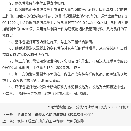
3、耐久性能好与主体工程寿命相同。
4、保温隔热由于泡沫混凝土中含有大量封闭的细小孔隙，因此具有良好的热
工性能，即良好的保温隔热性能，这是普通混凝土所不具备的。通常密度等级在3
00-1200kg/m3范围的泡沫混凝土，导热系数在0.08-0.3w/(m·K)之间，热阻约为普
通混凝土的10-20倍。采用泡沫混凝土作为建筑物墙体及屋面材料，具有良好的节
能效果。
5、整体性能好可现场浇注施工，与主体工程结合紧密。
6、低弹减震泡沫混凝土的多孔性使其具有低的弹性模量，从而使其对冲击载
荷具有良好的吸收和分散作用。
7、施工方便只需使用水泥发泡机可实现自动化作业，可泵送实现垂直高度20
0米的远距离输送，工作量为150—300立方/工作日。
8、加工方便泡沫混凝土不但能在厂内生产成各种各样的制品，而且还能现场
施工，直接现浇成屋面、地面和墙体。
9、环保性能好泡沫混凝土所需原料为水泥和发泡剂，发泡剂大都接近中性，
不含苯、甲醛等有害物质，避免了环境污染和消防隐患。
作者:超级管理员 | 分类:行业新闻 | 浏览:2080 | 评论:0
下一条：
泡沫混凝土与聚苯乙烯泡沫塑料比较具有什么优点
上一条：
泡沫轻质土在填充施工中有哪些常见的故障