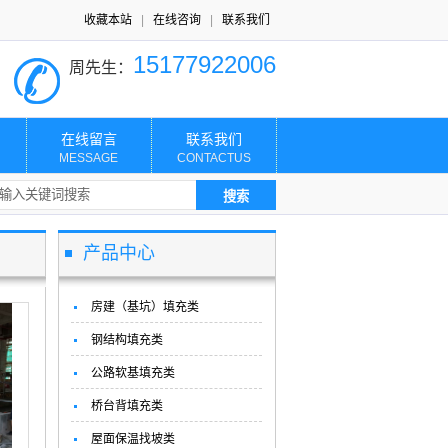
收藏本站
|
在线咨询
|
联系我们
15177922006
周先生：
在线留言
联系我们
MESSAGE
CONTACTUS
产品中心
房建（基坑）填充类
钢结构填充类
公路软基填充类
桥台背填充类
屋面保温找坡类