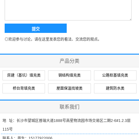
◎欢迎参与讨论，请在这里发表您的看法、交流您的观点。
产品分类
房建（基坑）填充类
钢结构填充类
公路软基填充类
桥台背填充类
屋面保温找坡类
建筑防水类
联系我们
地 址：长沙市望城区普瑞大道1888号高星物流园市场交易区二期2-6#1.2.3层
115号
联系人：周生：15177922006