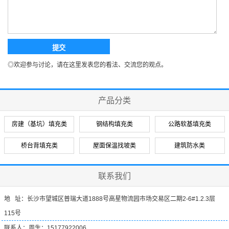
◎欢迎参与讨论，请在这里发表您的看法、交流您的观点。
产品分类
房建（基坑）填充类
钢结构填充类
公路软基填充类
桥台背填充类
屋面保温找坡类
建筑防水类
联系我们
地 址：长沙市望城区普瑞大道1888号高星物流园市场交易区二期2-6#1.2.3层
115号
联系人：周生：15177922006