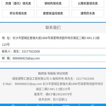
房建（基坑）填充类
钢结构填充类
公路软基填充类
桥台背填充类
屋面保温找坡类
建筑防水类
联系我们
地 址：长沙市望城区普瑞大道1888号高星物流园市场交易区二期2-6#1.2.3层
115号
联系人：周生：15177922006
邮 箱：986686823@qq.com
触屏版
电脑版
网站地图
湖南湘鄂汇建设工程有限公司 © 版权所有 周先生：15177922006
E-Mail： 986686823@qq.com 长沙市望城区普瑞大道1888号高星物流园市场交
易区二期2-6#1.2.3层115号
备案号：
湘ICP备19016979号
技术支持：
百川互联11